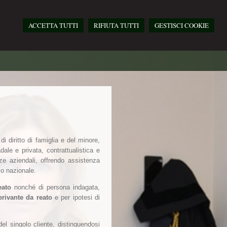
ACCETTA TUTTI
RIFIUTA TUTTI
GESTISCI COOKIE
i diritto di famiglia e del minore,
dale e privata, contrattualistica e
nze aziendali, offrendo assistenza
rio nazionale.
eato
nonché di persona indagata,
rivante da reato
e per ipotesi di
del singolo cliente, distinguendosi