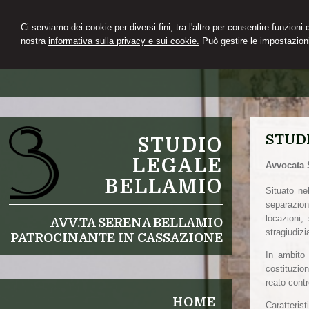
Ci serviamo dei cookie per diversi fini, tra l'altro per consentire funzioni
nostra
informativa sulla privacy e sui cookie.
Può gestire le impostazioni
STUD
STUDIO
LEGALE
Avvocata 
BELLAMIO
Situato ne
separazion
locazioni,
AVV.TA SERENA BELLAMIO
stragiudizi
PATROCINANTE IN CASSAZIONE
In ambito 
costituzio
reato contr
HOME
Caratterist