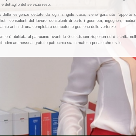
` e dettaglio del servizio reso.
 delle esigenze dettate da ogni singolo caso, viene garantito l'apporto 
isti, consulenti del lavoro, consulenti di parte ( geometri, ingegneri, medici 
lamio ai fini di una completa e competente gestione delle vertenze.
amio è abilitata al patrocinio avanti le Giurisdizioni Superiori ed è iscritta nell
cittadini ammessi al gratuito patrocinio sia in materia penale che civile.