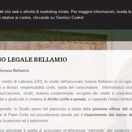
 del sito web e attività di marketing mirate. Per maggiori informazioni, riveda la
 relative ai cookie, cliccando su 'Gestisci Cookie'
IO LEGALE BELLAMIO
Serena Bellamio
l centro di Latisana (UD), lo studio dell'avvocata Serena Bellamio si occupa d
i e divorzi, responsabilità civile, tutela del consumatore, infortunistica stra
 successioni, sfratti, materia condominiale, recupero dei crediti e consule
ale e giudiziale in materia di
diritto civile e penale
, e coprendo l’intero territo
penale, lo Studio opera nel patrocinio a tutela della
persona offesa dal r
ne di Parte Civile nel procedimento penale per il
risarcimento del danno de
o la persona ed il patrimonio.
ica principale è quella di assicurare un’attenzione “sartoriale” alle esigenze 