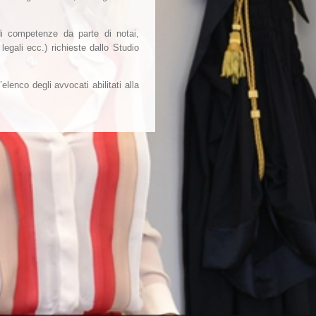
di competenze da parte di notai,
legali ecc.) richieste dallo Studio
’elenco degli avvocati abilitati alla